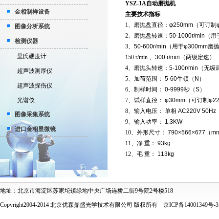
YSZ-1A
自动磨抛机
金相制样设备
主要技术指标
1
、磨抛盘直径：
φ250mm
（可订制
图像分析系统
2
、磨抛盘转速：
50-1000r/min
（用
检测仪器
3
、
50-600r/min
（用于
φ300mm
磨
里氏硬度计
150 r/min
、
300 r/min
（两级定速）
4
、磨抛头转速：
5-100r/min
（无级
超声波测厚仪
5
、加荷范围：
5-60
牛顿（
N
）
超声波探伤仪
6
、制样时间：
0-9999
秒（
S
）
光谱仪
7
、试样直径：
φ30mm
（可订制
φ2
8
、输入电压： 单相
AC220V 50Hz
图像采集系统
9
、输入功率：
1.3KW
进口金相显微镜
10
、外形尺寸：
790×566×677
（
m
11
、净 重：
93kg
12
、毛 重：
113kg
地址：北京市海淀区苏家坨镇绿地中央广场连桥二街9号院2号楼518
Copyright2004-2014 北京优森鼎盛光学技术有限公司 版权所有
京ICP备14001349号-3